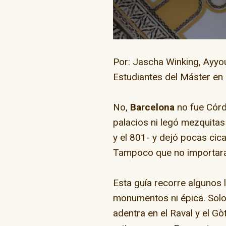
Por: Jascha Winking, Ayyo
Estudiantes del Máster en 
“Go Skate D
No,
Barcelona
no fue Córd
palacios ni legó mezquita
y el 801- y dejó pocas cica
Tampoco que no importara
Esta guía recorre algunos 
monumentos ni épica. Solo 
adentra en el Raval y el Gò