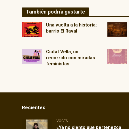
También podría gustarte
Una vuelta a la historia:
barrio El Raval
Ciutat Vella, un
recorrido con miradas
feministas
Recientes
VOCES
«Ya no siento que pertenezca