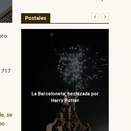
Postales
oro.
E
ma
l 717
La Barceloneta, hechizada por
Harry Potter
e, se
 no