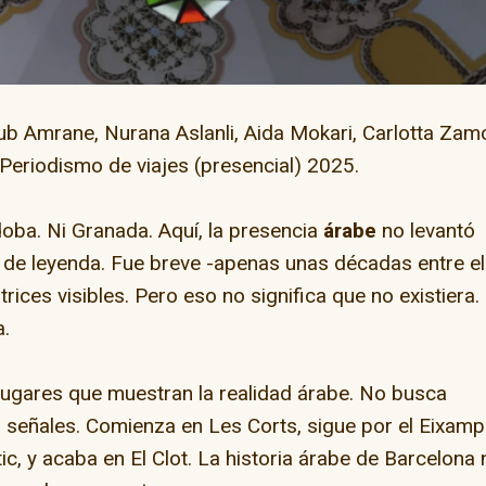
ub Amrane, Nurana Aslanli, Aida Mokari, Carlotta Zam
Periodismo de viajes (presencial) 2025.
ay” en la capital del
oba. Ni Granada. Aquí, la presencia
árabe
no levantó
skate
s de leyenda. Fue breve -apenas unas décadas entre e
trices visibles. Pero eso no significa que no existiera.
El camino de Dios
.
lugares que muestran la realidad árabe. No busca
señales. Comienza en Les Corts, sigue por el Eixampl
tic, y acaba en El Clot. La historia árabe de Barcelona