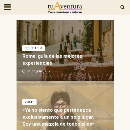
BIBLIOTECA
Roma: guía de las mejores
experiencias
31 de julio, 2026
VOCES
«Ya no siento que pertenezca
exclusivamente a un solo lugar.
Soy una mezcla de todos ellos»