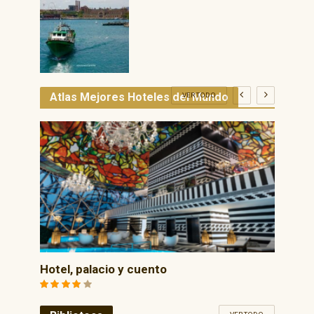
Atlas Mejores Hoteles del Mundo
VER TODO
Hotel, palacio y cuento
La i