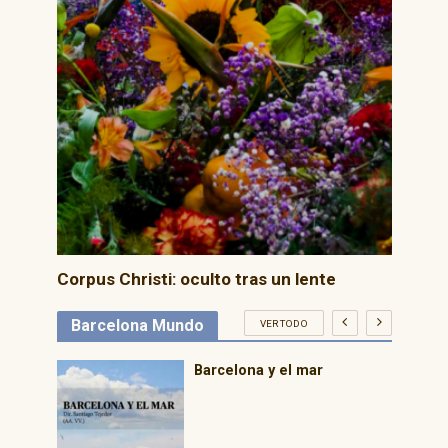
Corpus Christi: oculto tras un lente
Barcelona Mundo
VER TODO
: 6
Barcelona y el mar
por la