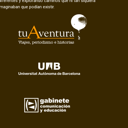
diferentes y explorando caminos que ni tan siquiera
imaginaban que podían existir.