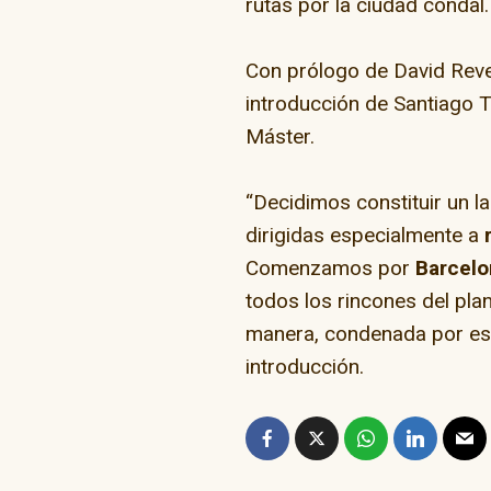
rutas por la ciudad condal.
Con prólogo de David Revell
introducción de Santiago 
Máster.
“Decidimos constituir un l
“Go Skate D
dirigidas especialmente a
Comenzamos por
Barcelo
todos los rincones del pla
manera, condenada por esa
introducción.