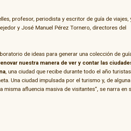
es, profesor, periodista y escritor de guía de viajes,
Tejedor y José Manuel Pérez Tornero, directores del
aboratorio de ideas para generar una colección de guí
ay” en la capital del
renovar nuestra manera de ver y contar las ciudade
skate
na
, una ciudad que recibe durante todo el año turista
neta. Una ciudad impulsada por el turismo y, de alguna
El camino de Dios
 misma afluencia masiva de visitantes”, se narra en 