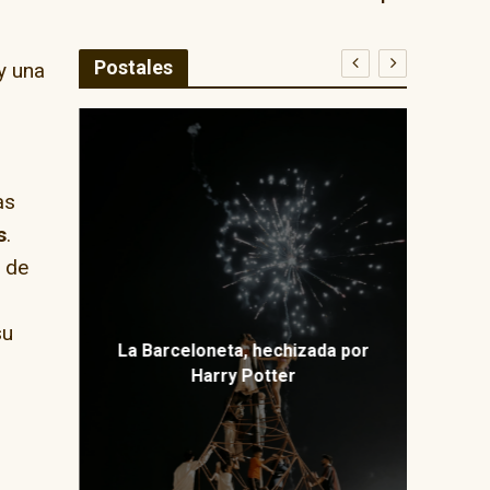
Postales
 y una
E
as
ma
s
.
s de
su
La Barceloneta, hechizada por
Harry Potter