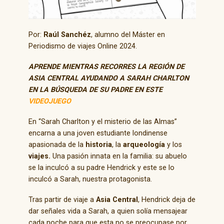
Por:
Raúl Sanchéz
, alumno del Máster en
Periodismo de viajes Online 2024.
APRENDE MIENTRAS RECORRES LA REGIÓN DE
ASIA CENTRAL AYUDANDO A SARAH CHARLTON
EN LA BÚSQUEDA DE SU PADRE
EN ESTE
VIDEOJUEGO
En “Sarah Charlton y el misterio de las Almas”
encarna a una joven estudiante londinense
apasionada de la
historia
, la
arqueología
y los
viajes.
Una pasión innata en la familia: su abuelo
se la inculcó a su padre Hendrick y este se lo
inculcó a Sarah, nuestra protagonista.
Tras partir de viaje a
Asia Central
, Hendrick deja de
dar señales vida a Sarah, a quien solía mensajear
cada noche para que esta no se preocupase por