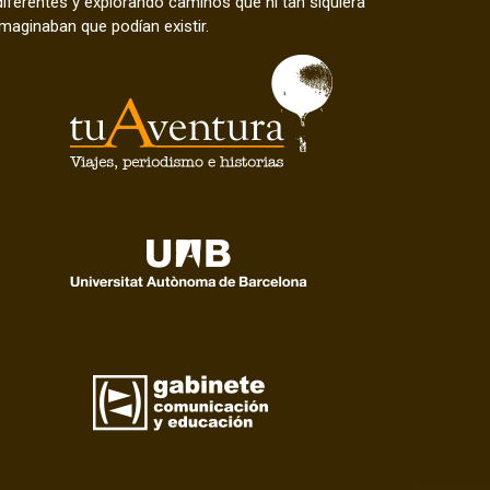
diferentes y explorando caminos que ni tan siquiera
imaginaban que podían existir.