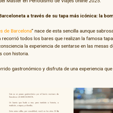
del Máster en Periodismo de Viajes online 2025.
Barceloneta a través de su tapa más icónica: la bo
s de Barcelona
” nace de esta sencilla aunque sabros
 recorrió todos los bares que realizan la famosa tapa
consciencia la experiencia de sentarse en las mesas d
ay” en la capital del
 con historia.
skate
orrido gastronómico y disfruta de una experiencia que 
El camino de Dios