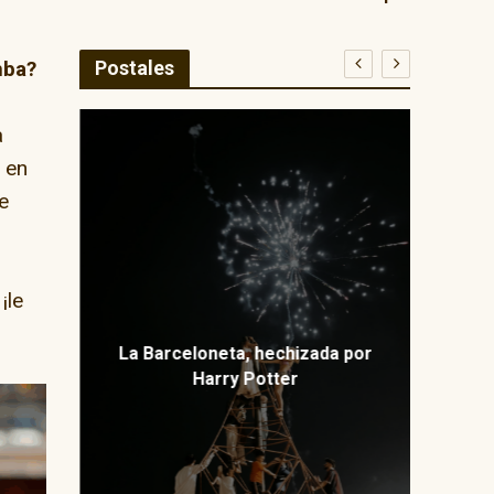
Postales
mba?
a
 en
E
e
ma
¡le
La Barceloneta, hechizada por
Harry Potter