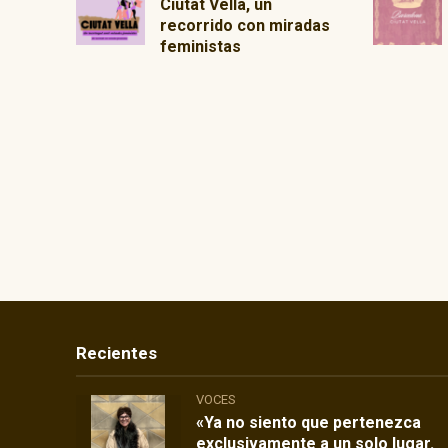
Ciutat Vella, un
recorrido con miradas
feministas
Recientes
VOCES
«Ya no siento que pertenezca
exclusivamente a un solo lugar.