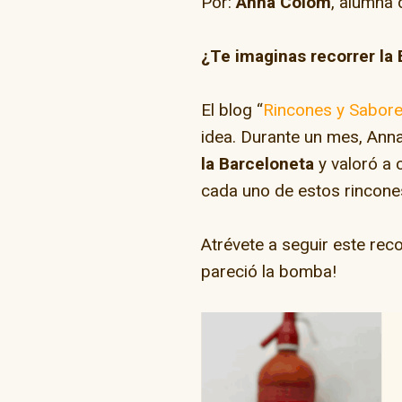
Por:
Anna Colom
, alumna 
¿Te imaginas recorrer la 
El blog “
Rincones y Sabore
idea. Durante un mes, Anna
la Barceloneta
y valoró a 
“Go Skate D
cada uno de estos rincones
Atrévete a seguir este rec
pareció la bomba!