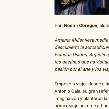
Por:
Noemí Obregón
, alu
Amarna Miller lleva media 
descubierto la autosuficie
“Go Skate D
Estados Unidos, Argentina
los destinos que ha visit
pasión por el arte y los via
Empezó a viajar desde niña
Antonio Gala, su gran refer
imaginación y plantaron la
primer viaje sola fue a Lo