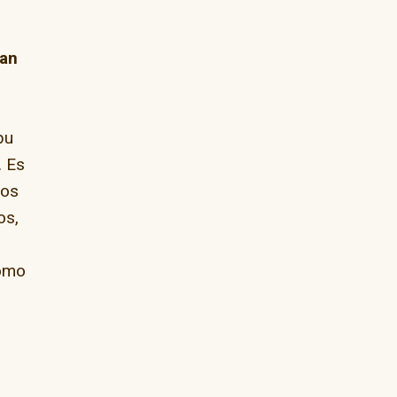
tan
bu
. Es
mos
os,
como