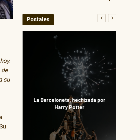
Postales
E
ma
 hoy.
 de
a su
La Barceloneta, hechizada por
o
Harry Potter
a
 Su