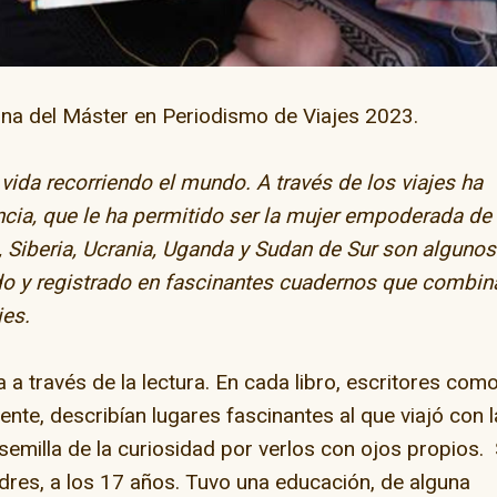
mna del Máster en Periodismo de Viajes 2023.
vida recorriendo el mundo. A través de los viajes ha
ncia, que le ha permitido ser la mujer empoderada de
ay” en la capital del
skate
, Siberia, Ucrania, Uganda y Sudan de Sur son algunos
ado y registrado en fascinantes cuadernos que combin
jes.
El camino de Dios
 a través de la lectura. En cada libro, escritores com
ente, describían lugares fascinantes al que viajó con l
 semilla de la curiosidad por verlos con ojos propios.
ndres, a los 17 años. Tuvo una educación, de alguna