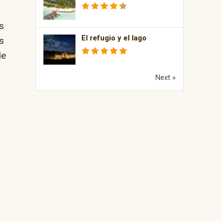
s
El refugio y el lago
s
de
Next »