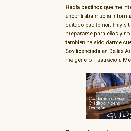
Había destinos que me int
encontraba mucha informac
quitado ese temor. Hay sit
prepararse para ellos y no
también ha sido darme cue
Soy licenciada en Bellas A
me generó frustración. Me 
Cuadernos de viaje.
Créditos: Noemí
Obregón