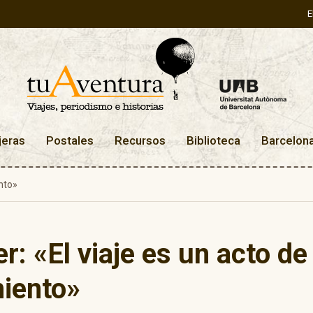
E
jeras
Postales
Recursos
Biblioteca
Barcelon
nto»
r: «El viaje es un acto de
iento»