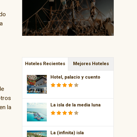
edo
 a
Hoteles Recientes
Mejores Hoteles
Hotel, palacio y cuento
de
otros
La isla de la media luna
en la
La (infinita) isla