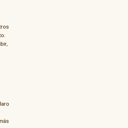
tros
to.
bir,
laro
 más