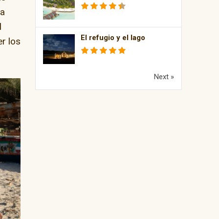
ra
l
El refugio y el lago
er los
Next »