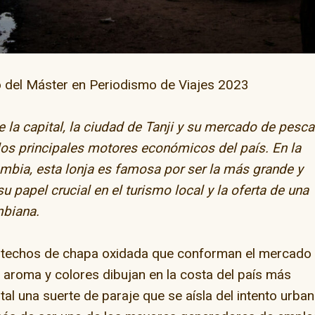
o del Máster en Periodismo de Viajes 2023
 la capital, la ciudad de Tanji y su mercado de pesc
ay” en la capital del
os principales motores económicos del país. En la
skate
bia, esta lonja es famosa por ser la más grande y
u papel crucial en el turismo local y la oferta de una
mbiana.
El camino de Dios
s techos de chapa oxidada que conforman el mercado
, aroma y colores dibujan en la costa del país más
al una suerte de paraje que se aísla del intento urban