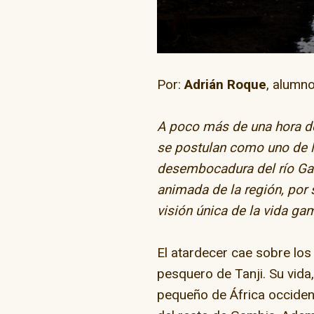
Por:
Adrián Roque
, alumn
A poco más de una hora de
“Go Skate D
se postulan como uno de l
desembocadura del río Gam
animada de la región, por s
visión única de la vida ga
El atardecer cae sobre lo
pesquero de Tanji. Su vida
pequeño de África occident