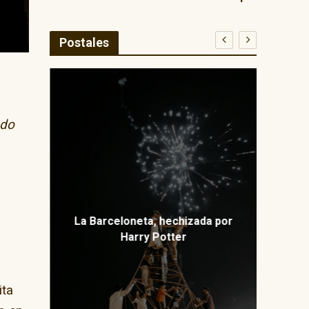
Postales
E
ado
ma
La Barceloneta, hechizada por
Harry Potter
ita