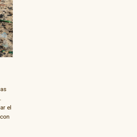
las
.
ar el
 con