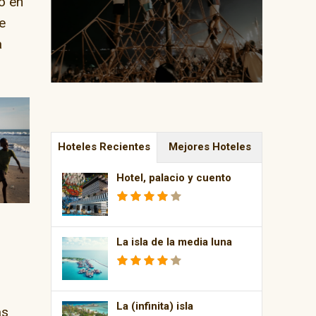
o en
e
a
Hoteles Recientes
Mejores Hoteles
Hotel, palacio y cuento
La isla de la media luna
La (infinita) isla
as