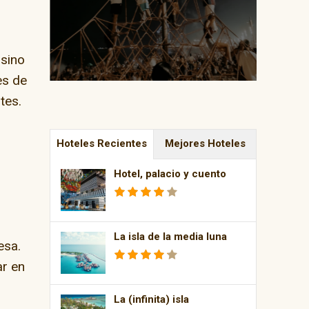
 sino
es de
tes.
Hoteles Recientes
Mejores Hoteles
Hotel, palacio y cuento
La isla de la media luna
esa.
ar en
La (infinita) isla