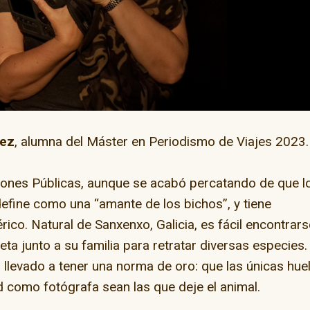
ay” en la capital del
rez
, alumna del Máster en Periodismo de Viajes 2023.
skate
ciones Públicas, aunque se acabó percatando de que l
 define como una “amante de los bichos”, y tiene
El camino de Dios
érico. Natural de Sanxenxo, Galicia, es fácil encontrars
eta junto a su familia para retratar diversas especies.
a llevado a tener una norma de oro: que las únicas hue
 como fotógrafa sean las que deje el animal.