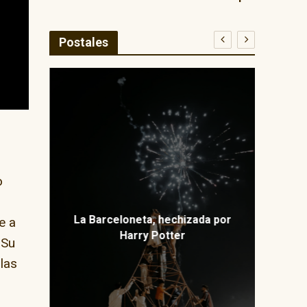
Postales
E
ma
o
La Barceloneta, hechizada por
e a
Harry Potter
 Su
llas