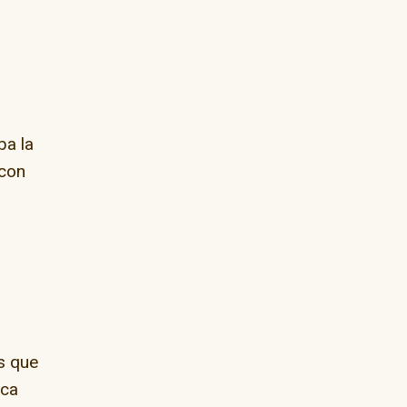
ba la
 con
s que
rca