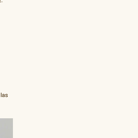
z.
 las