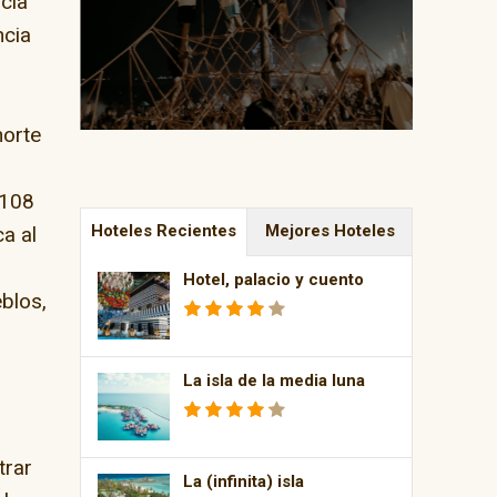
cia
ncia
norte
 108
Hoteles Recientes
Mejores Hoteles
ca al
Hotel, palacio y cuento
eblos,
La isla de la media luna
trar
La (infinita) isla