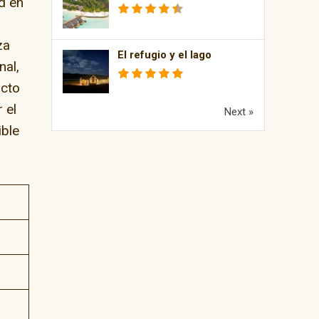
d en
za
El refugio y el lago
nal,
acto
 el
Next »
ible