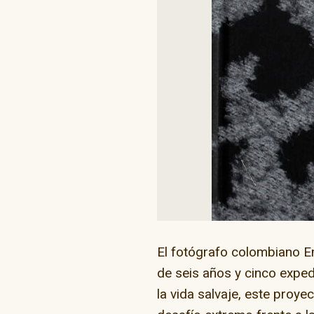
“Go Skate D
El fotógrafo colombiano E
de seis años y cinco expe
la vida salvaje, este proye