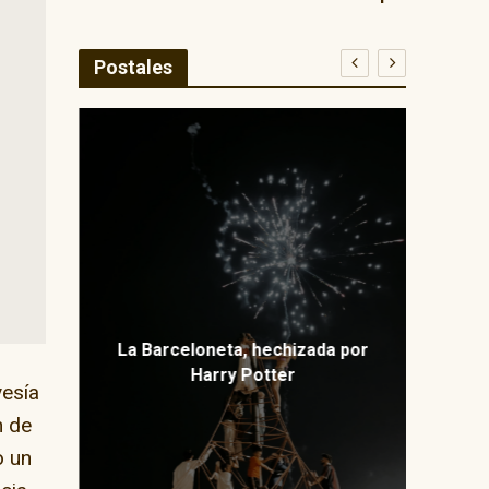
Postales
E
ma
La Barceloneta, hechizada por
Harry Potter
vesía
n de
o un