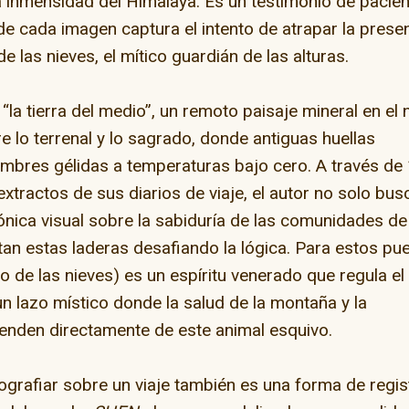
a inmensidad del Himalaya. Es un testimonio de pacien
de cada imagen captura el intento de atrapar la prese
de las nieves, el mítico guardián de las alturas.
 “la tierra del medio”, un remoto paisaje mineral en el 
e lo terrenal y lo sagrado, donde antiguas huellas
mbres gélidas a temperaturas bajo cero. A través de
extractos de sus diarios de viaje, el autor no solo bus
rónica visual sobre la sabiduría de las comunidades de
itan estas laderas desafiando la lógica. Para estos pu
o de las nieves) es un espíritu venerado que regula el
un lazo místico donde la salud de la montaña y la
nden directamente de este animal esquivo.
tografiar sobre un viaje también es una forma de regis