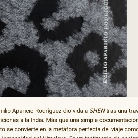
ay” en la capital del
skate
El camino de Dios
milio Aparicio Rodríguez
dio vida a
SHEN
tras una tra
diciones a la India. Más que una simple documentació
cto se convierte en la metáfora perfecta del viaje com