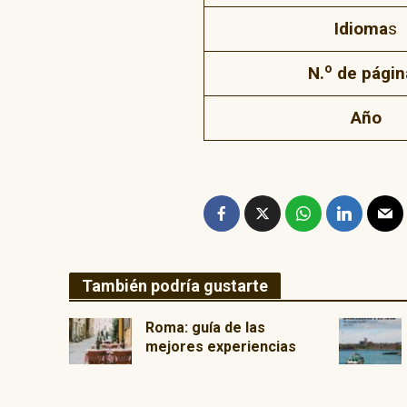
Idioma
s
o
N.
de págin
Año
También podría gustarte
Roma: guía de las
mejores experiencias