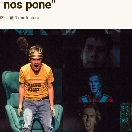
e nos pone”
022
1 min lectura