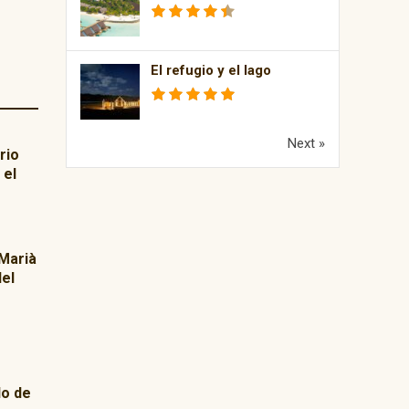
El refugio y el lago
Next »
rio
 el
 Marià
del
do de