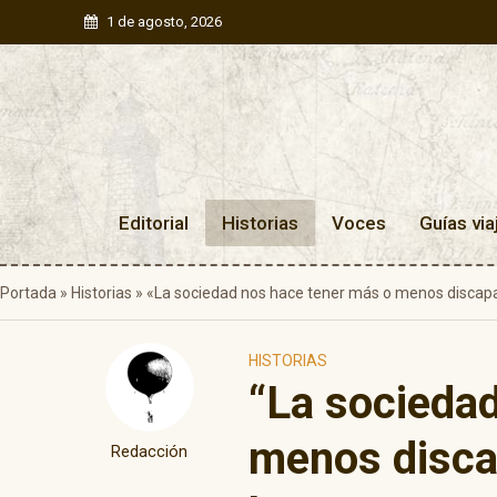
1 de agosto, 2026
Editorial
Historias
Voces
Guías via
Portada
»
Historias
»
«La sociedad nos hace tener más o menos discapa
HISTORIAS
“La socieda
menos discap
Redacción