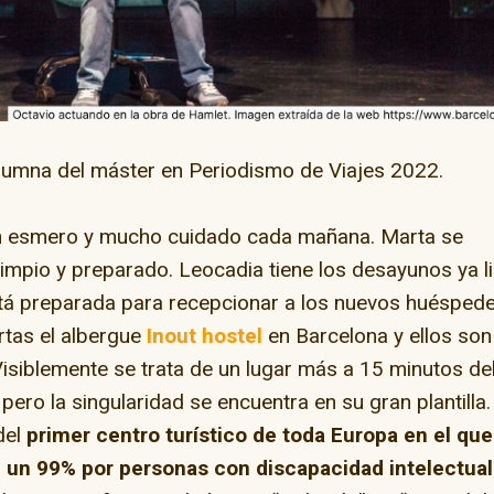
alumna del máster en Periodismo de Viajes 2022.
ay” en la capital del
n esmero y mucho cuidado cada mañana. Marta se
skate
impio y preparado. Leocadia tiene los desayunos ya l
está preparada para recepcionar a los nuevos huéspede
El camino de Dios
rtas el albergue
Inout hostel
en Barcelona y ellos son
Visiblemente se trata de un lugar más a 15 minutos de
ero la singularidad se encuentra en su gran plantilla.
del
primer centro turístico de toda Europa en el que
 un 99% por personas con discapacidad intelectual