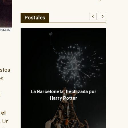
Postales
E
ma
istos
s.
La Barceloneta, hechizada por
l
Harry Potter
 el
. Un