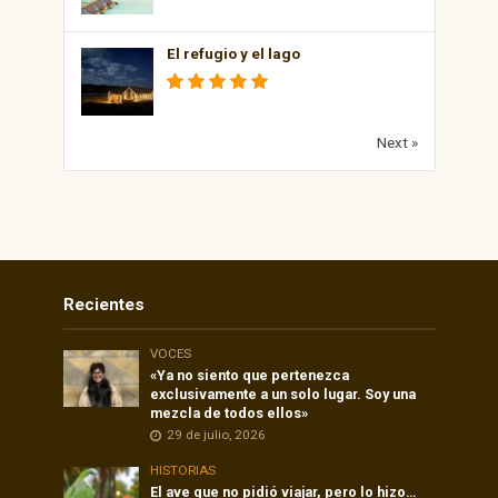
El refugio y el lago
Next »
Recientes
VOCES
«Ya no siento que pertenezca
exclusivamente a un solo lugar. Soy una
mezcla de todos ellos»
29 de julio, 2026
HISTORIAS
El ave que no pidió viajar, pero lo hizo…