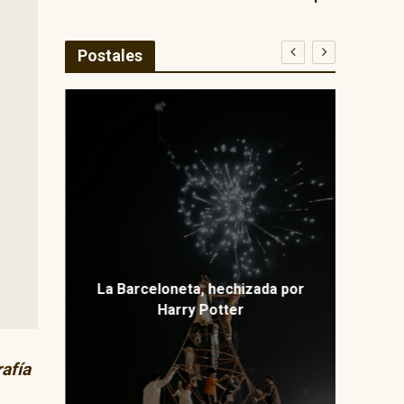
Postales
E
ma
La Barceloneta, hechizada por
Harry Potter
rafía