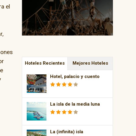
a el
r,
l
iones
or
Hoteles Recientes
Mejores Hoteles
te
Hotel, palacio y cuento
y
La isla de la media luna
La (infinita) isla