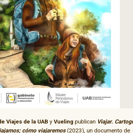
ay” en la capital del
skate
El camino de Dios
e Viajes de la UAB
y
Vueling
publican
Viajar. Cartog
viajamos; cómo viajaremos
(2023), un documento de