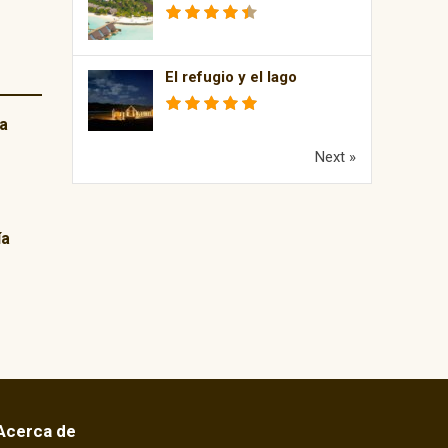
El refugio y el lago
a
Next »
ía
Acerca de