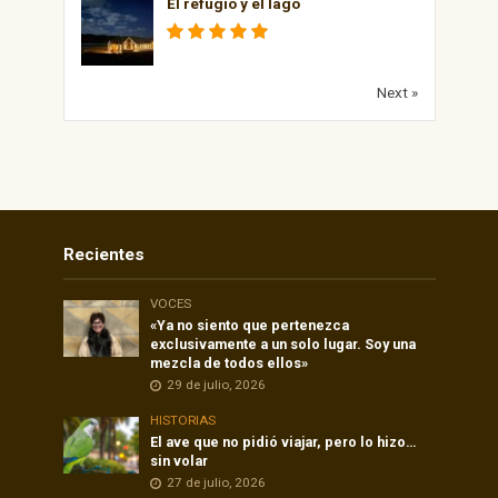
El refugio y el lago
Next »
Recientes
VOCES
«Ya no siento que pertenezca
exclusivamente a un solo lugar. Soy una
mezcla de todos ellos»
29 de julio, 2026
HISTORIAS
El ave que no pidió viajar, pero lo hizo…
sin volar
27 de julio, 2026